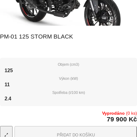
PM-01 125 STORM BLACK
Objem (cm3)
125
Výkon (kW)
11
Spotřeba (l/100 km)
2.4
Vyprodáno
(0 ks)
79 900 Kč
PŘIDAT DO KOŠÍKU