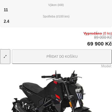
Výkon (kW)
11
Spotřeba (l/100 km)
2.4
Vyprodáno
(0 ks)
89 000 Kč
69 900 Kč
PŘIDAT DO KOŠÍKU
Model
: