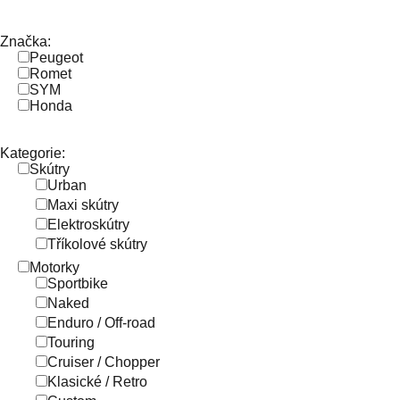
Značka:
Peugeot
Romet
SYM
Honda
Kategorie:
Skútry
Urban
Maxi skútry
Elektroskútry
Tříkolové skútry
Motorky
Sportbike
Naked
Enduro / Off-road
Touring
Cruiser / Chopper
Klasické / Retro