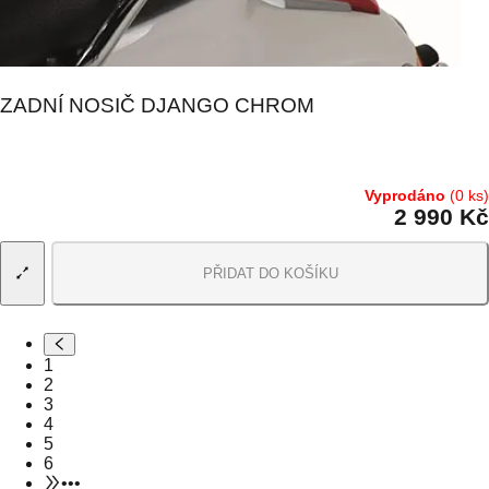
ZADNÍ NOSIČ DJANGO CHROM
Vyprodáno
(0 ks)
2 990 Kč
PŘIDAT DO KOŠÍKU
1
2
3
4
5
6
•••