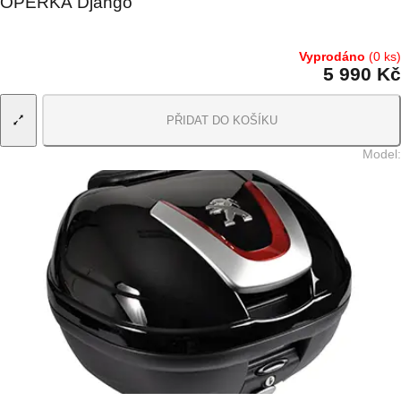
OPĚRKA Django
Vyprodáno
(0 ks)
5 990 Kč
PŘIDAT DO KOŠÍKU
Model
: