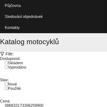
Půjčovna
Sledování objednávek
Kontakty
Katalog motocyklů
Filtr:
Dostupnost:
Skladem
Vyprodáno
Stav:
Nové
Použité
Cena:
0
86633
173266
259900