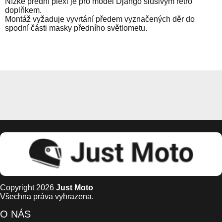
Nízké přední plexi je pro model Django slušivým retro
doplňkem.
Montáž vyžaduje vyvrtání předem vyznačených děr do
spodní části masky předního světlometu.
Copyright 2026
Just Moto
Všechna práva vyhrazena.
O NÁS