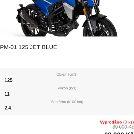
PM-01 125 JET BLUE
Objem (cm3)
125
Výkon (kW)
11
Spotřeba (l/100 km)
2.4
Vyprodáno
(0 ks)
89 000 Kč