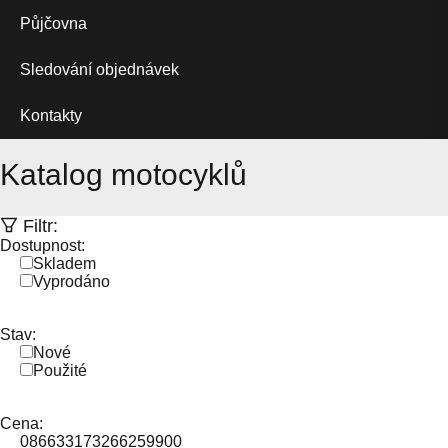
Půjčovna
Sledování objednávek
Kontakty
Katalog motocyklů
Filtr:
Dostupnost:
Skladem
Vyprodáno
Stav:
Nové
Použité
Cena:
0
86633
173266
259900