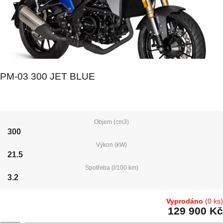
PM-03 300 JET BLUE
Objem (cm3)
300
Výkon (kW)
21.5
Spotřeba (l/100 km)
3.2
Vyprodáno
(0 ks)
129 900 Kč