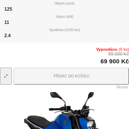
Objem (cm3)
125
Výkon (kW)
11
Spotřeba (l/100 km)
2.4
Vyprodáno
(0 ks)
89 000 Kč
69 900 Kč
PŘIDAT DO KOŠÍKU
Model
: