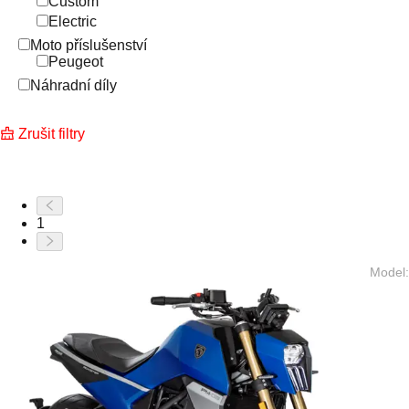
Custom
Electric
Moto příslušenství
Peugeot
Náhradní díly
Zrušit filtry
1
Model
: