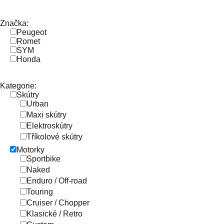
Značka:
Peugeot
Romet
SYM
Honda
Kategorie:
Skútry
Urban
Maxi skútry
Elektroskútry
Tříkolové skútry
Motorky
Sportbike
Naked
Enduro / Off-road
Touring
Cruiser / Chopper
Klasické / Retro