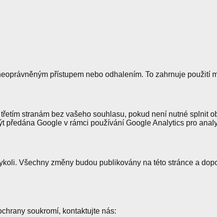
eoprávněným přístupem nebo odhalením. To zahrnuje použití mod
tím stranám bez vašeho souhlasu, pokud není nutné splnit obj
 předána Google v rámci používání Google Analytics pro analyt
koli. Všechny změny budou publikovány na této stránce a dopor
chrany soukromí, kontaktujte nás: