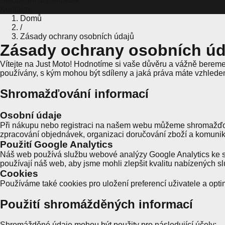
Sledování objednávek
Kontakty
Domů
/
Zásady ochrany osobních údajů
Zásady ochrany osobních úd
Vítejte na Just Moto! Hodnotíme si vaše důvěru a vážně berem
používány, s kým mohou být sdíleny a jaká práva máte vzhlede
Shromažďování informací
Osobní údaje
Při nákupu nebo registraci na našem webu můžeme shromažďovat 
zpracování objednávek, organizaci doručování zboží a komunik
Použití Google Analytics
Náš web používá službu webové analýzy Google Analytics ke sb
používají náš web, aby jsme mohli zlepšit kvalitu nabízených s
Cookies
Používáme také cookies pro uložení preferencí uživatele a opti
Použití shromážděných informací
Shromážděné údaje mohou být použity pro následující účely: