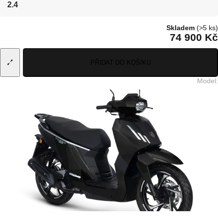
2.4
Skladem
(>5 ks)
74 900 Kč
PŘIDAT DO KOŠÍKU
Model
: