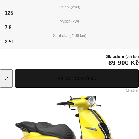
Objem (cm3)
125
Výkon (kW)
7.8
Spotřeba (l/100 km)
2.51
Skladem
(>5 ks)
89 900 Kč
PŘIDAT DO KOŠÍKU
Model
: