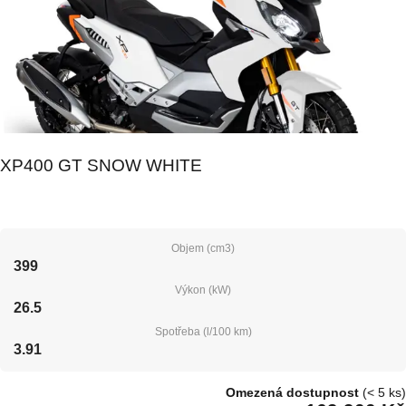
XP400 GT SNOW WHITE
Objem (cm3)
399
Výkon (kW)
26.5
Spotřeba (l/100 km)
3.91
Omezená dostupnost
(< 5 ks)