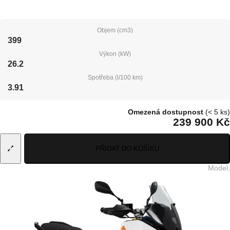
Objem (cm3)
399
Výkon (kW)
26.2
Spotřeba (l/100 km)
3.91
Omezená dostupnost
(< 5 ks)
239 900 Kč
PŘIDAT DO KOŠÍKU
Model
: