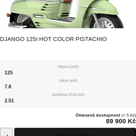
DJANGO 125I HOT COLOR PISTACHIO
Objem (cm3)
125
Výkon (kW)
7.8
Spotřeba (l/100 km)
2.51
Omezená dostupnost
(< 5 ks)
89 900 Kč