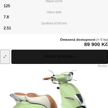
Objem (cm3)
125
Výkon (kW)
7.8
Spotřeba (l/100 km)
2.51
Omezená dostupnost
(< 5 ks)
89 900 Kč
PŘIDAT DO KOŠÍKU
Model
: