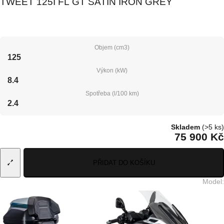
TWEET 125I FL GT SATIN IRON GREY
Objem (cm3)
125
Výkon (kW)
8.4
Spotřeba (l/100 km)
2.4
Skladem
(>5 ks)
75 900 Kč
PŘIDAT DO KOŠÍKU
Model
: