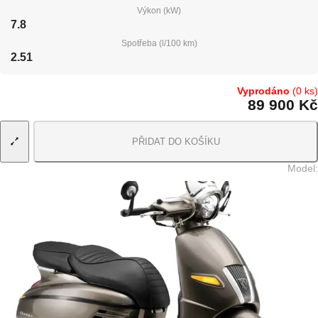
Výkon (kW)
7.8
Spotřeba (l/100 km)
2.51
Vyprodáno
(0 ks)
89 900 Kč
PŘIDAT DO KOŠÍKU
Model
: