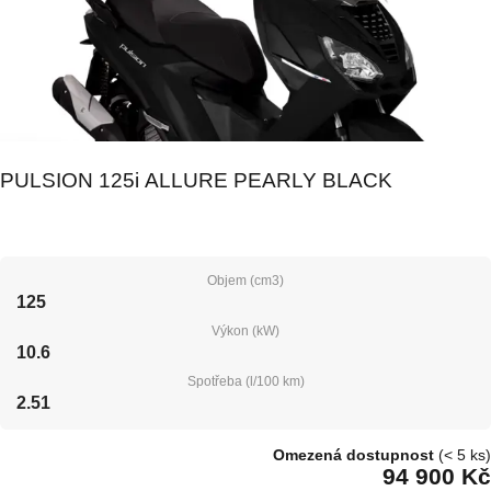
PULSION 125i ALLURE PEARLY BLACK
Objem (cm3)
125
Výkon (kW)
10.6
Spotřeba (l/100 km)
2.51
Omezená dostupnost
(< 5 ks)
94 900 Kč