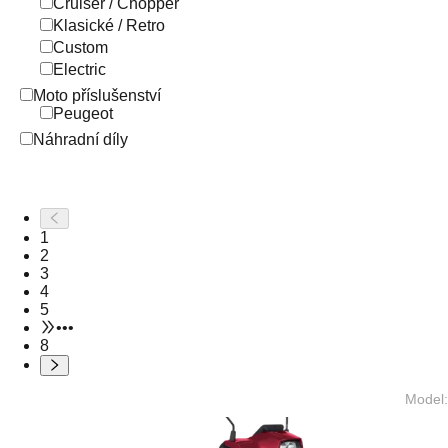
Cruiser / Chopper
Klasické / Retro
Custom
Electric
Moto příslušenství
Peugeot
Náhradní díly
1
2
3
4
5
•••
8
Model
: