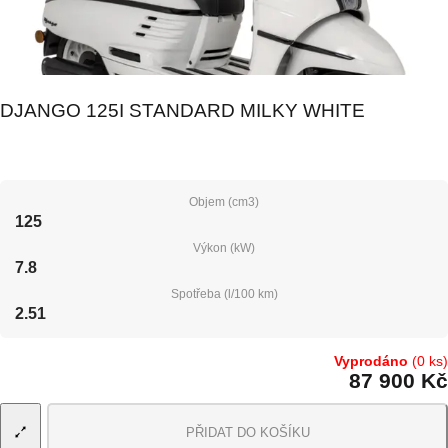
DJANGO 125I STANDARD MILKY WHITE
Objem (cm3)
125
Výkon (kW)
7.8
Spotřeba (l/100 km)
2.51
Vyprodáno
(0 ks)
87 900 Kč
PŘIDAT DO KOŠÍKU