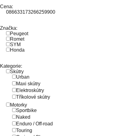
Cena:
0
86633
173266
259900
Značka:
Peugeot
Romet
SYM
Honda
Kategorie:
Skútry
Urban
Maxi skútry
Elektroskútry
Tříkolové skútry
Motorky
Sportbike
Naked
Enduro / Off-road
Touring