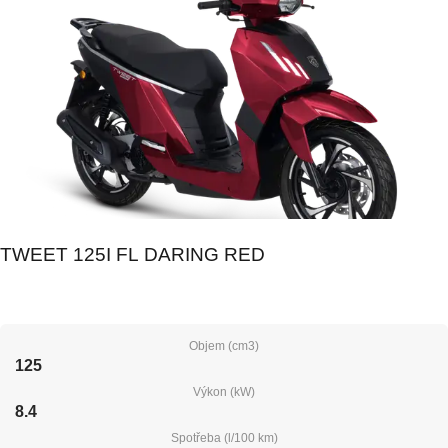
TWEET 125I FL DARING RED
Objem (cm3)
125
Výkon (kW)
8.4
Spotřeba (l/100 km)