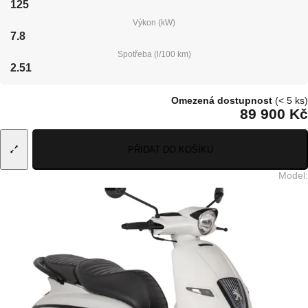
125
Výkon (kW)
7.8
Spotřeba (l/100 km)
2.51
Omezená dostupnost
(< 5 ks)
89 900 Kč
PŘIDAT DO KOŠÍKU
Model
: