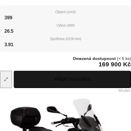
Objem (cm3)
399
Výkon (kW)
26.5
Spotřeba (l/100 km)
3.91
Omezená dostupnost
(< 5 ks)
169 900 Kč
PŘIDAT DO KOŠÍKU
Model
: