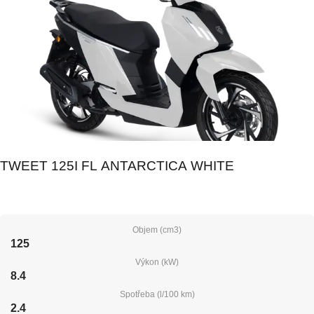
TWEET 125I FL ANTARCTICA WHITE
Objem (cm3)
125
Výkon (kW)
8.4
Spotřeba (l/100 km)
2.4