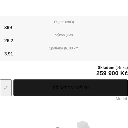
Objem (cm3)
399
Výkon (kW)
26.2
Spotřeba (l/100 km)
3.91
Skladem
(>5 ks)
259 900 Kč
PŘIDAT DO KOŠÍKU
Model
: