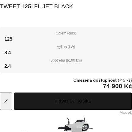
TWEET 125I FL JET BLACK
Objem (cm3)
125
Výkon (kW)
8.4
Spotřeba (l/100 km)
2.4
Omezená dostupnost
(< 5 ks)
74 900 Kč
PŘIDAT DO KOŠÍKU
Model
: