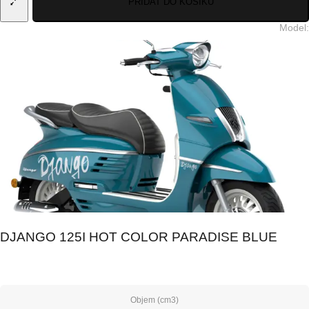
PŘIDAT DO KOŠÍKU
Model
:
DJANGO 125I HOT COLOR PARADISE BLUE
Objem (cm3)