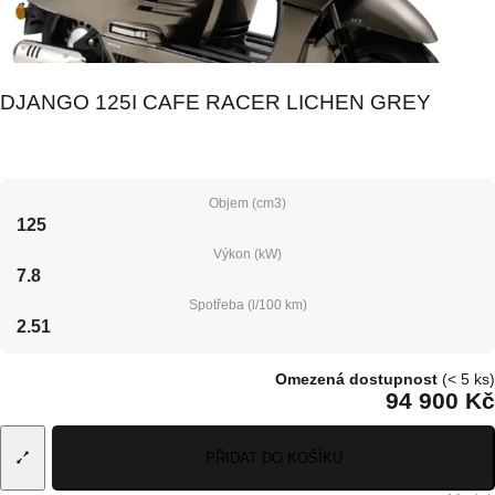
DJANGO 125I CAFE RACER LICHEN GREY
Objem (cm3)
125
Výkon (kW)
7.8
Spotřeba (l/100 km)
2.51
Omezená dostupnost
(< 5 ks)
94 900 Kč
PŘIDAT DO KOŠÍKU