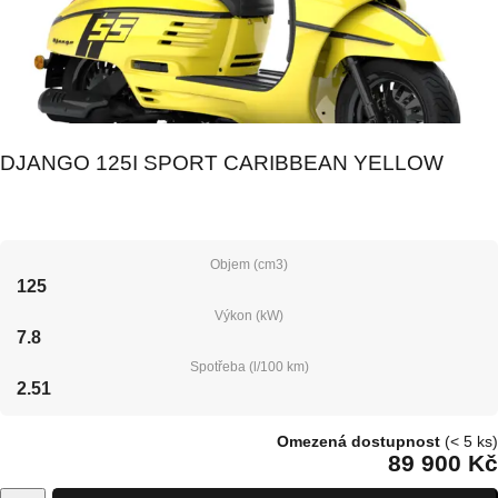
DJANGO 125I SPORT CARIBBEAN YELLOW
Objem (cm3)
125
Výkon (kW)
7.8
Spotřeba (l/100 km)
2.51
Omezená dostupnost
(< 5 ks)
89 900 Kč