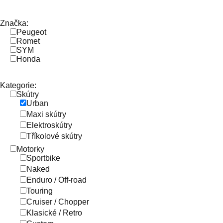
Značka:
Peugeot
Romet
SYM
Honda
Kategorie:
Skútry
Urban
Maxi skútry
Elektroskútry
Tříkolové skútry
Motorky
Sportbike
Naked
Enduro / Off-road
Touring
Cruiser / Chopper
Klasické / Retro