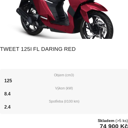
TWEET 125I FL DARING RED
Objem (cm3)
125
Výkon (kW)
8.4
Spotřeba (l/100 km)
2.4
Skladem
(>5 ks)
74 900 Kč