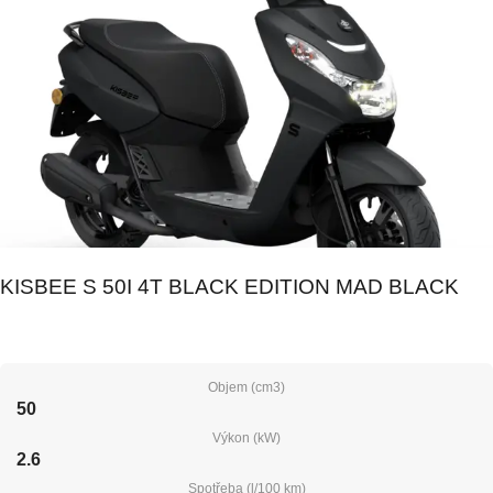
KISBEE S 50I 4T BLACK EDITION MAD BLACK
Objem (cm3)
50
Výkon (kW)
2.6
Spotřeba (l/100 km)