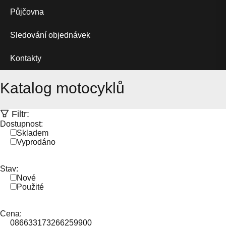
Půjčovna
Sledování objednávek
Kontakty
Katalog motocyklů
Filtr:
Dostupnost:
Skladem
Vyprodáno
Stav:
Nové
Použité
Cena:
0
86633
173266
259900