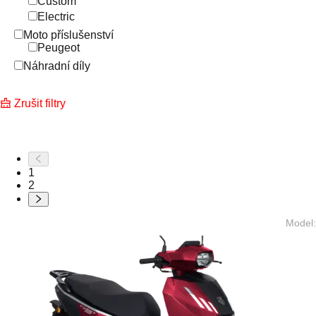
Custom
Electric
Moto příslušenství
Peugeot
Náhradní díly
Zrušit filtry
1
2
Model
: