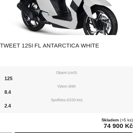
TWEET 125I FL ANTARCTICA WHITE
Objem (cm3)
125
Výkon (kW)
8.4
Spotřeba (l/100 km)
2.4
Skladem
(>5 ks)
74 900 Kč