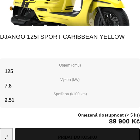
DJANGO 125I SPORT CARIBBEAN YELLOW
Objem (cm3)
125
Výkon (kW)
7.8
Spotřeba (l/100 km)
2.51
Omezená dostupnost
(< 5 ks)
89 900 Kč
PŘIDAT DO KOŠÍKU