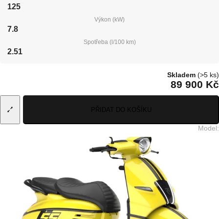
125
Výkon (kW)
7.8
Spotřeba (l/100 km)
2.51
Skladem
(>5 ks)
89 900 Kč
PŘIDAT DO KOŠÍKU
Model
: