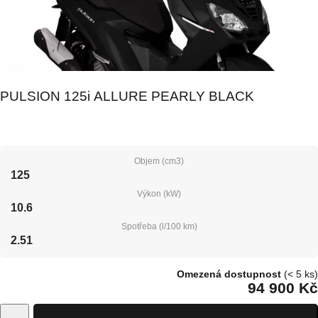
PULSION 125i ALLURE PEARLY BLACK
Objem (cm3)
125
Výkon (kW)
10.6
Spotřeba (l/100 km)
2.51
Omezená dostupnost
(< 5 ks)
94 900 Kč