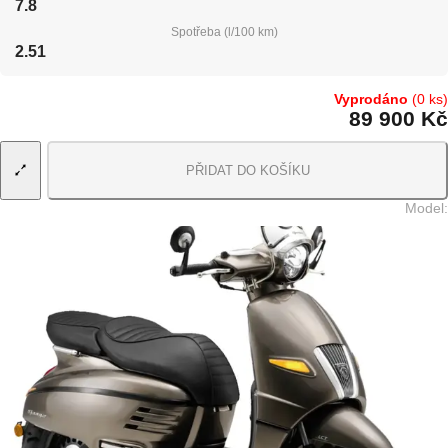
7.8
Spotřeba (l/100 km)
2.51
Vyprodáno
(0 ks)
89 900 Kč
PŘIDAT DO KOŠÍKU
Model
: