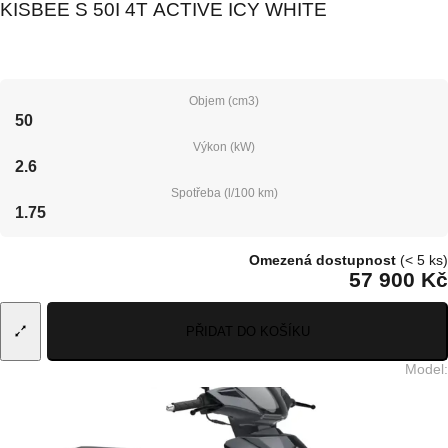
KISBEE S 50I 4T ACTIVE ICY WHITE
Objem (cm3)
50
Výkon (kW)
2.6
Spotřeba (l/100 km)
1.75
Omezená dostupnost
(< 5 ks)
57 900 Kč
PŘIDAT DO KOŠÍKU
Model
: