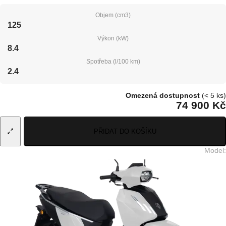
Objem (cm3)
125
Výkon (kW)
8.4
Spotřeba (l/100 km)
2.4
Omezená dostupnost
(< 5 ks)
74 900 Kč
PŘIDAT DO KOŠÍKU
Model
: