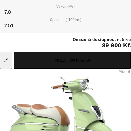
Výkon (kW)
7.8
Spotřeba (l/100 km)
2.51
Omezená dostupnost
(< 5 ks)
89 900 Kč
PŘIDAT DO KOŠÍKU
Model
: