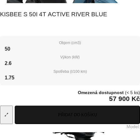
KISBEE S 50I 4T ACTIVE RIVER BLUE
Objem (cm3)
50
Výkon (kW)
2.6
Spotřeba (l/100 km)
1.75
Omezená dostupnost
(< 5 ks)
57 900 Kč
PŘIDAT DO KOŠÍKU
Model
: