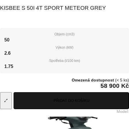
KISBEE S 50I 4T SPORT METEOR GREY
Objem (cm3)
50
Výkon (kW)
2.6
Spotřeba (l/100 km)
1.75
Omezená dostupnost
(< 5 ks)
58 900 Kč
PŘIDAT DO KOŠÍKU
Model
: