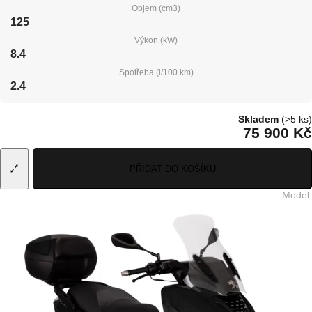
Objem (cm3)
125
Výkon (kW)
8.4
Spotřeba (l/100 km)
2.4
Skladem
(>5 ks)
75 900 Kč
PŘIDAT DO KOŠÍKU
Model
: