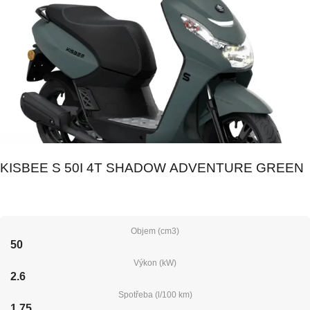
KISBEE S 50I 4T SHADOW ADVENTURE GREEN
Objem (cm3)
50
Výkon (kW)
2.6
Spotřeba (l/100 km)
1.75