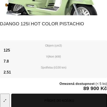
DJANGO 125I HOT COLOR PISTACHIO
Objem (cm3)
125
Výkon (kW)
7.8
Spotřeba (l/100 km)
2.51
Omezená dostupnost
(< 5 ks)
89 900 Kč
PŘIDAT DO KOŠÍKU