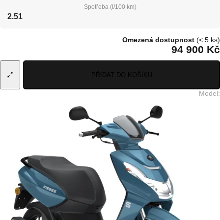
Spotřeba (l/100 km)
2.51
Omezená dostupnost
(< 5 ks)
94 900 Kč
PŘIDAT DO KOŠÍKU
Model
: