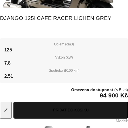
DJANGO 125I CAFE RACER LICHEN GREY
Objem (cm3)
125
Výkon (kW)
7.8
Spotřeba (l/100 km)
2.51
Omezená dostupnost
(< 5 ks)
94 900 Kč
PŘIDAT DO KOŠÍKU
Model
: