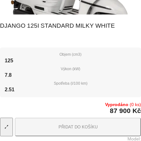
DJANGO 125I STANDARD MILKY WHITE
Objem (cm3)
125
Výkon (kW)
7.8
Spotřeba (l/100 km)
2.51
Vyprodáno
(0 ks)
87 900 Kč
PŘIDAT DO KOŠÍKU
Model
: