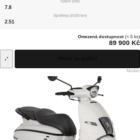
Výkon (kW)
7.8
Spotřeba (l/100 km)
2.51
Omezená dostupnost
(< 5 ks)
89 900 Kč
PŘIDAT DO KOŠÍKU
Model
: