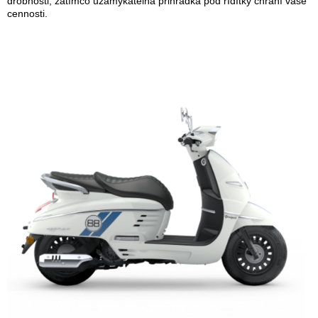
drobnosti, zatímco uzamykatelná přihrádka pod řídítky chrání vaše
cennosti.