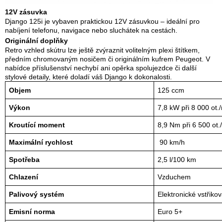
12V zásuvka
Django 125i je vybaven praktickou 12V zásuvkou – ideální pro
nabíjení telefonu, navigace nebo sluchátek na cestách.
Originální doplňky
Retro vzhled skútru lze ještě zvýraznit volitelným plexi štítkem,
předním chromovaným nosičem či originálním kufrem Peugeot. V
nabídce příslušenství nechybí ani opěrka spolujezdce či další
stylové detaily, které doladí váš Django k dokonalosti.
Objem
125 ccm
Výkon
7,8 kW při 8 000 ot./
Kroutící moment
8,9 Nm při 6 500 ot.
Maximální rychlost
 90 km/h
Spotřeba
2,5 l/100 km
Chlazení
Vzduchem
Palivový systém
Elektronické vstřiko
Emisní norma
Euro 5+