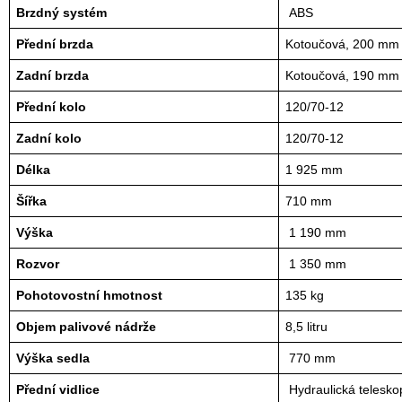
Brzdný systém
 ABS
Přední brzda
Kotoučová, 200 mm
Zadní brzda
Kotoučová, 190 mm
Přední kolo
120/70-12
Zadní kolo
120/70-12
Délka
1 925 mm
Šířka
710 mm
Výška
 1 190 mm
Rozvor
 1 350 mm
Pohotovostní hmotnost
135 kg
Objem palivové nádrže
8,5 litru
Výška sedla
 770 mm
Přední vidlice
 Hydraulická telesko