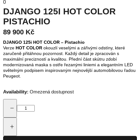
0
DJANGO 125I HOT COLOR
PISTACHIO
89 900 Kč
DJANGO 125i HOT COLOR – Pistachio
Verze
HOT COLOR
okouzlí veselými a zářivými odstíny, které
zaručeně přitáhnou pozornost. Každý detail je zpracován s
maximální precizností a kvalitou. Přední část skútru zdobí
modernizovaná maska s ostře řezanými liniemi a elegantním LED
světelným podpisem inspirovaným nejnovější automobilovou řadou
Peugeot.
Availability:
Omezená dostupnost