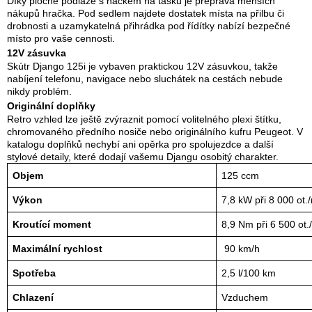
Díky ploché podlaze s háčkem na tašku je přeprava menších
nákupů hračka. Pod sedlem najdete dostatek místa na přilbu či
drobnosti a uzamykatelná přihrádka pod řídítky nabízí bezpečné
místo pro vaše cennosti.
12V zásuvka
Skútr Django 125i je vybaven praktickou 12V zásuvkou, takže
nabíjení telefonu, navigace nebo sluchátek na cestách nebude
nikdy problém.
Originální doplňky
Retro vzhled lze ještě zvýraznit pomocí volitelného plexi štítku,
chromovaného předního nosiče nebo originálního kufru Peugeot. V
katalogu doplňků nechybí ani opěrka pro spolujezdce a další
stylové detaily, které dodají vašemu Djangu osobitý charakter.
Objem
125 ccm
Výkon
7,8 kW při 8 000 ot./
Kroutící moment
8,9 Nm při 6 500 ot.
Maximální rychlost
 90 km/h
Spotřeba
2,5 l/100 km
Chlazení
Vzduchem