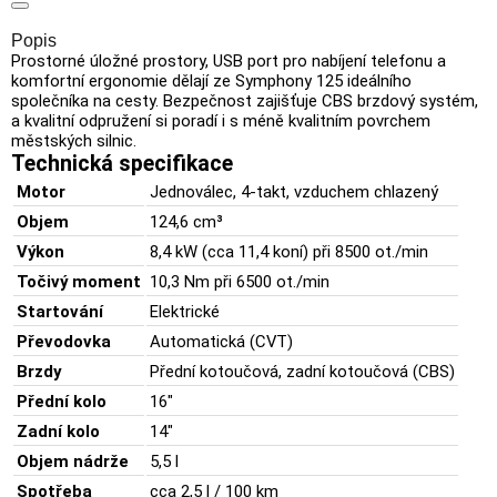
Popis
Prostorné
úložné
prostory,
USB
port
pro
nabíjení
telefonu
a
komfortní
ergonomie
dělají
ze
Symphony
125
ideálního
společníka
na
cesty.
Bezpečnost
zajišťuje
CBS
brzdový
systém,
a
kvalitní
odpružení
si
poradí
i
s
méně
kvalitním
povrchem
městských
silnic.
Technická
specifikace
Motor
Jednoválec,
4-
takt,
vzduchem
chlazený
Objem
124,6
cm³
Výkon
8,4
kW (
cca
11,4
koní)
při
8500
ot./
min
Točivý
moment
10,3
Nm
při
6500
ot./
min
Startování
Elektrické
Převodovka
Automatická (
CVT)
Brzdy
Přední
kotoučová,
zadní
kotoučová (
CBS)
Přední
kolo
16"
Zadní
kolo
14"
Objem
nádrže
5,5
l
Spotřeba
cca
2,5
l /
100
km