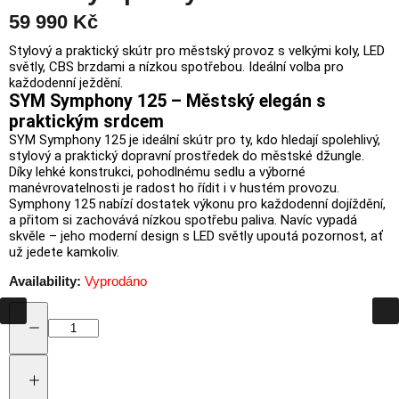
59 990 Kč
Stylový a praktický skútr pro městský provoz s velkými koly, LED
světly, CBS brzdami a nízkou spotřebou. Ideální volba pro
každodenní ježdění.
SYM
Symphony
125 –
Městský
elegán
s
praktickým
srdcem
SYM
Symphony
125
je
ideální
skútr
pro
ty,
kdo
hledají
spolehlivý,
stylový
a
praktický
dopravní
prostředek
do
městské
džungle.
Díky
lehké
konstrukci,
pohodlnému
sedlu
a
výborné
manévrovatelnosti
je
radost
ho
řídit
i
v
hustém
provozu.
Symphony
125
nabízí
dostatek
výkonu
pro
každodenní
dojíždění,
a
přitom
si
zachovává
nízkou
spotřebu
paliva.
Navíc
vypadá
skvěle –
jeho
moderní
design
s
LED
světly
upoutá
pozornost,
ať
už
jedete
kamkoliv.
Availability:
Vyprodáno