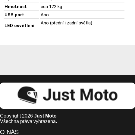
Hmotnost
cca
122
kg
USB
port
Ano
Ano (
přední
i
zadní
světla)
LED
osvětlení
Copyright 2026
Just Moto
Všechna práva vyhrazena.
O NÁS