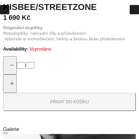
KISBEE/STREETZONE
1 690 Kč
Originální doplňky
Motodoplňky, náhradní díly a příslušenství.
Vyberete si motooblečení, helmy a širokou škálu příslušenství.
Availability:
Vyprodáno
PŘIDAT DO KOŠÍKU
Galerie