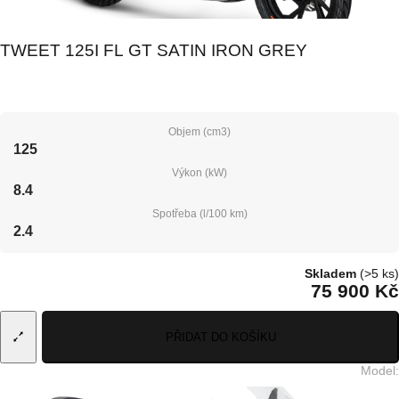
TWEET 125I FL GT SATIN IRON GREY
Objem (cm3)
125
Výkon (kW)
8.4
Spotřeba (l/100 km)
2.4
Skladem
(>5 ks)
75 900 Kč
PŘIDAT DO KOŠÍKU
Model
: