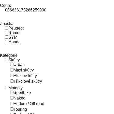
Cena:
0
86633
173266
259900
Značka:
Peugeot
Romet
SYM
Honda
Kategorie:
Skútry
Urban
Maxi skútry
Elektroskútry
Tříkolové skútry
Motorky
Sportbike
Naked
Enduro / Off-road
Touring