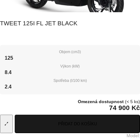
TWEET 125I FL JET BLACK
Objem (cm3)
125
Výkon (kW)
8.4
Spotřeba (l/100 km)
2.4
Omezená dostupnost
(< 5 ks)
74 900 Kč
PŘIDAT DO KOŠÍKU
Model
: