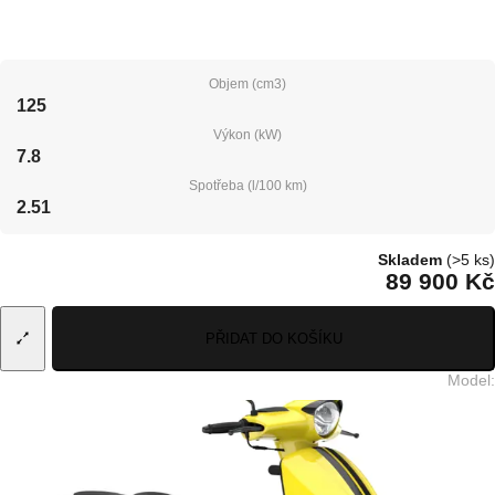
Objem (cm3)
125
Výkon (kW)
7.8
Spotřeba (l/100 km)
2.51
Skladem
(>5 ks)
89 900 Kč
PŘIDAT DO KOŠÍKU
Model
: