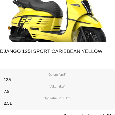
DJANGO 125I SPORT CARIBBEAN YELLOW
Objem (cm3)
125
Výkon (kW)
7.8
Spotřeba (l/100 km)
2.51