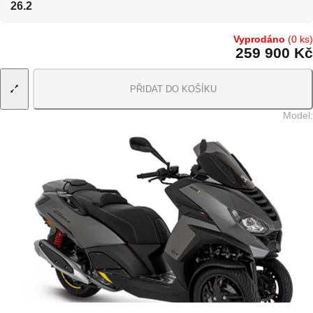
26.2
Vyprodáno
(0 ks)
259 900 Kč
PŘIDAT DO KOŠÍKU
Model
: