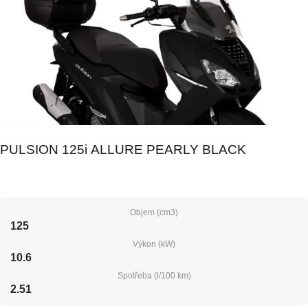
PULSION 125i ALLURE PEARLY BLACK
Objem (cm3)
125
Výkon (kW)
10.6
Spotřeba (l/100 km)
2.51