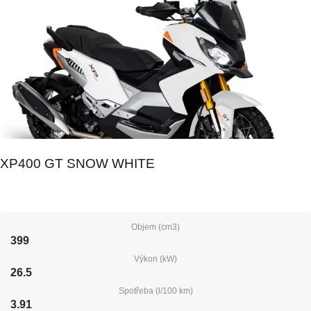
XP400 GT SNOW WHITE
Objem (cm3)
399
Výkon (kW)
26.5
Spotřeba (l/100 km)
3.91