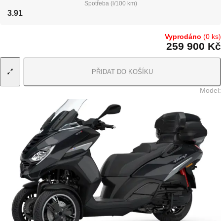
Spotřeba (l/100 km)
3.91
Vyprodáno
(0 ks)
259 900 Kč
PŘIDAT DO KOŠÍKU
Model
: