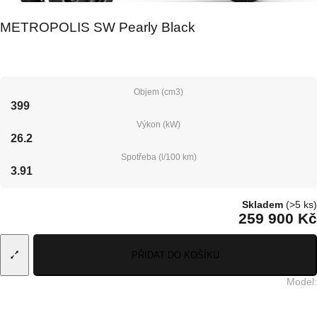
METROPOLIS SW Pearly Black
Objem (cm3)
399
Výkon (kW)
26.2
Spotřeba (l/100 km)
3.91
Skladem
(>5 ks)
259 900 Kč
PŘIDAT DO KOŠÍKU
Model
: