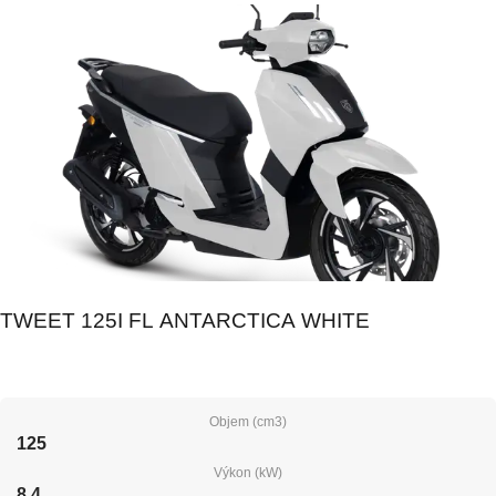
TWEET 125I FL ANTARCTICA WHITE
Objem (cm3)
125
Výkon (kW)
8.4