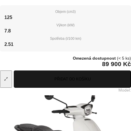
Objem (cm3)
125
Výkon (kW)
7.8
Spotřeba (l/100 km)
2.51
Omezená dostupnost
(< 5 ks)
89 900 Kč
PŘIDAT DO KOŠÍKU
Model
: