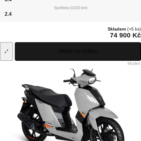
Spotřeba (l/100 km)
2.4
Skladem
(>5 ks)
74 900 Kč
PŘIDAT DO KOŠÍKU
Model
: