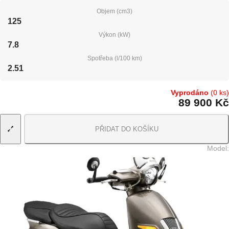
Objem (cm3)
125
Výkon (kW)
7.8
Spotřeba (l/100 km)
2.51
Vyprodáno
(0 ks)
89 900 Kč
PŘIDAT DO KOŠÍKU
Model
: