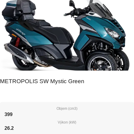
METROPOLIS SW Mystic Green
Objem (cm3)
399
Výkon (kW)
26.2