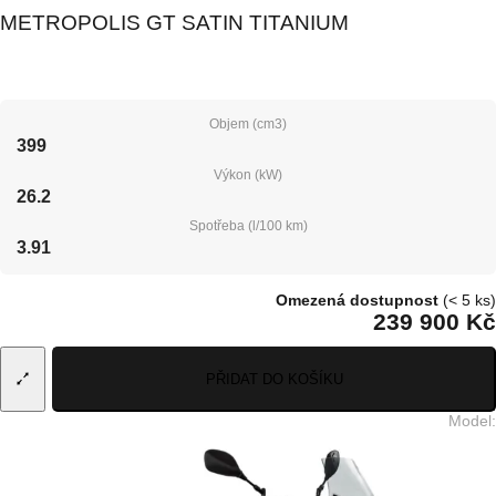
METROPOLIS GT SATIN TITANIUM
Objem (cm3)
399
Výkon (kW)
26.2
Spotřeba (l/100 km)
3.91
Omezená dostupnost
(< 5 ks)
239 900 Kč
PŘIDAT DO KOŠÍKU
Model
: