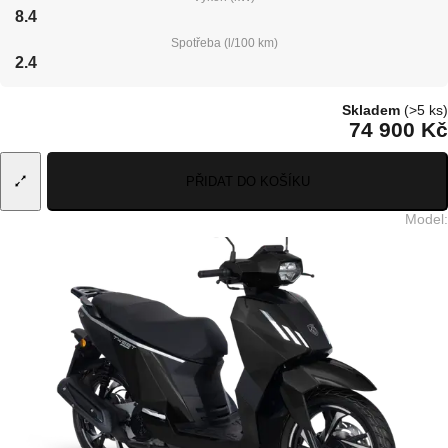
8.4
Spotřeba (l/100 km)
2.4
Skladem
(>5 ks)
74 900 Kč
PŘIDAT DO KOŠÍKU
Model
: