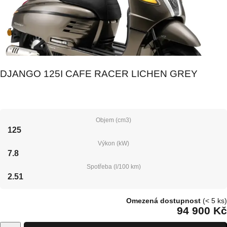
DJANGO 125I CAFE RACER LICHEN GREY
Objem (cm3)
125
Výkon (kW)
7.8
Spotřeba (l/100 km)
2.51
Omezená dostupnost
(< 5 ks)
94 900 Kč