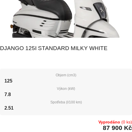
DJANGO 125I STANDARD MILKY WHITE
Objem (cm3)
125
Výkon (kW)
7.8
Spotřeba (l/100 km)
2.51
Vyprodáno
(0 ks)
87 900 Kč