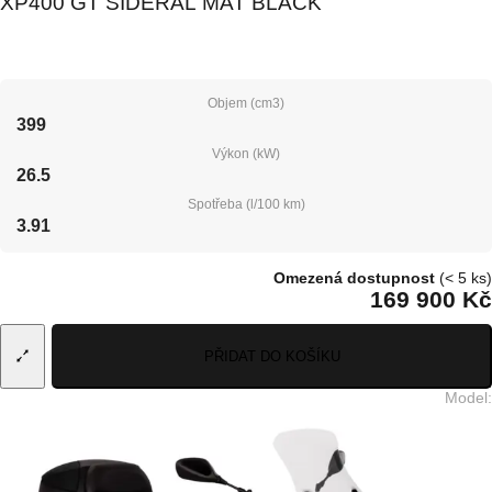
XP400 GT SIDERAL MAT BLACK
Objem (cm3)
399
Výkon (kW)
26.5
Spotřeba (l/100 km)
3.91
Omezená dostupnost
(< 5 ks)
169 900 Kč
PŘIDAT DO KOŠÍKU
Model
: