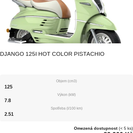
DJANGO 125I HOT COLOR PISTACHIO
Objem (cm3)
125
Výkon (kW)
7.8
Spotřeba (l/100 km)
2.51
Omezená dostupnost
(< 5 ks)