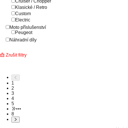
Cruiser / Chopper
Klasické / Retro
Custom
Electric
Moto příslušenství
Peugeot
Náhradní díly
Zrušit filtry
1
2
3
4
5
•••
8