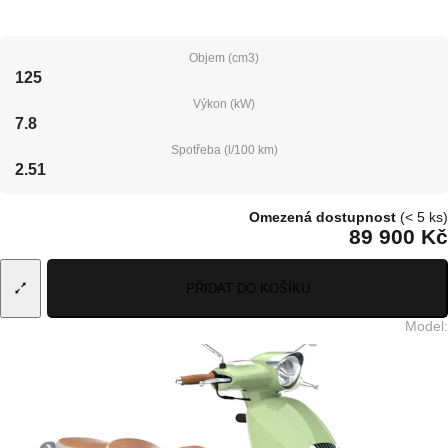
Objem (cm3)
125
Výkon (kW)
7.8
Spotřeba (l/100 km)
2.51
Omezená dostupnost
(< 5 ks)
89 900 Kč
PŘIDAT DO KOŠÍKU
Model
: