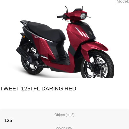
Model
:
TWEET 125I FL DARING RED
Objem (cm3)
125
Výkon (kW)