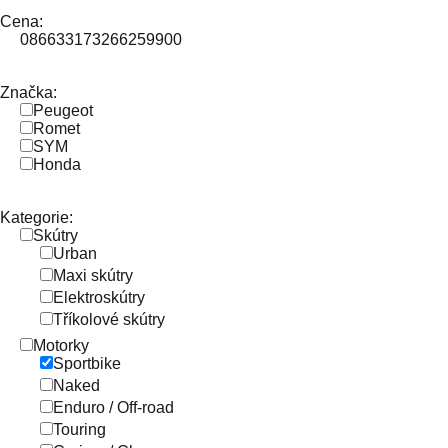
Cena:
0
86633
173266
259900
Značka:
Peugeot
Romet
SYM
Honda
Kategorie:
Skútry
Urban
Maxi skútry
Elektroskútry
Tříkolové skútry
Motorky
Sportbike
Naked
Enduro / Off-road
Touring