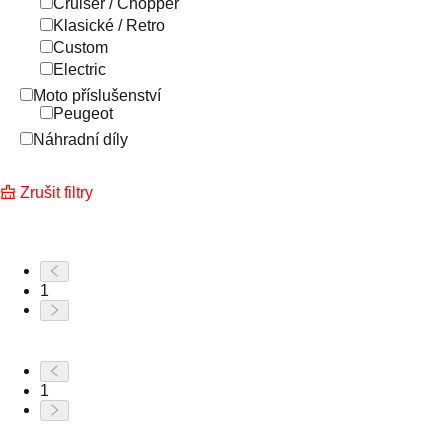
Cruiser / Chopper
Klasické / Retro
Custom
Electric
Moto příslušenství
Peugeot
Náhradní díly
Zrušit filtry
1
1