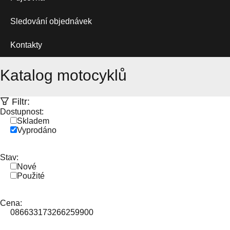
Sledování objednávek
Kontakty
Katalog motocyklů
Filtr:
Dostupnost:
Skladem
Vyprodáno
Stav:
Nové
Použité
Cena:
0
86633
173266
259900