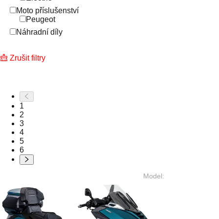
Moto příslušenství
Peugeot
Náhradní díly
Zrušit filtry
1
2
3
4
5
6
Model
: