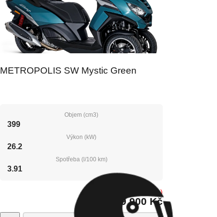
METROPOLIS SW Mystic Green
Objem (cm3)
399
Výkon (kW)
26.2
Spotřeba (l/100 km)
3.91
Vyprodáno
(0 ks)
259 900 Kč