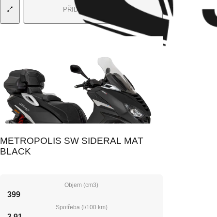
PŘIDAT DO KOŠÍKU
Model
:
METROPOLIS SW SIDERAL MAT
BLACK
Objem (cm3)
399
Spotřeba (l/100 km)
3.91