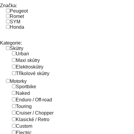
Značka:
Peugeot
Romet
SYM
Honda
Kategorie:
Skútry
Urban
Maxi skútry
Elektroskútry
Tříkolové skútry
Motorky
Sportbike
Naked
Enduro / Off-road
Touring
Cruiser / Chopper
Klasické / Retro
Custom
Electric