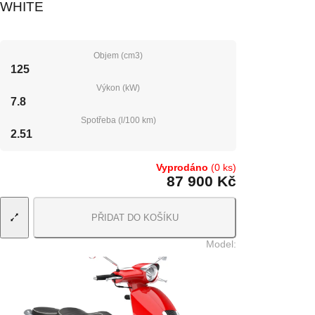
WHITE
Objem (cm3)
125
Výkon (kW)
7.8
Spotřeba (l/100 km)
2.51
Vyprodáno
(0 ks)
87 900 Kč
PŘIDAT DO KOŠÍKU
Model
: